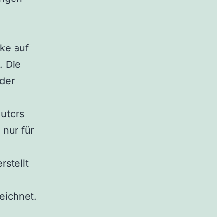
rke auf
. Die
 der
Autors
 nur für
rstellt
eichnet.