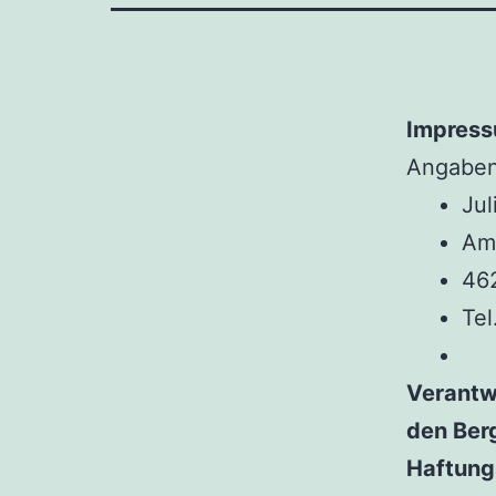
Impres
Angaben
Jul
Am
46
Tel
Verantwo
den Ber
Haftung