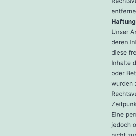
Rechtsv
entferne
Haftung 
Unser An
deren In
diese f
Inhalte 
oder Bet
wurden z
Rechtsve
Zeitpunk
Eine per
jedoch o
nicht z