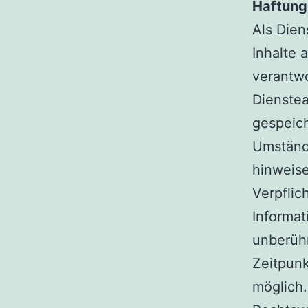
Haftung 
Als Dien
Inhalte 
verantwo
Dienstea
gespeic
Umstände
hinweis
Verpflic
Informat
unberühr
Zeitpunk
möglich