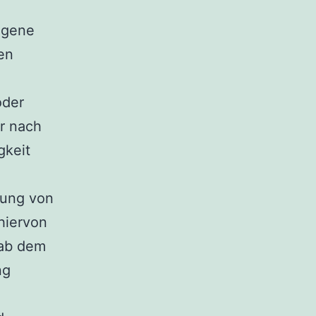
eigene
en
oder
r nach
gkeit
zung von
hiervon
 ab dem
ng