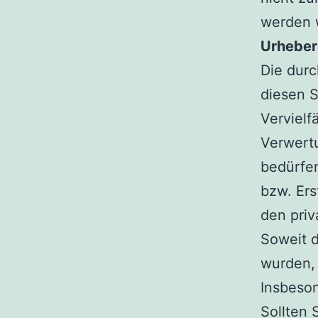
werden w
Urheber
Die durc
diesen S
Vervielf
Verwert
bedürfen
bzw. Ers
den priv
Soweit d
wurden, 
Insbeson
Sollten 