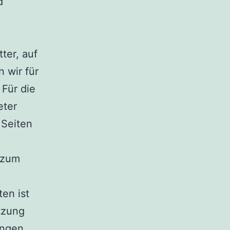
d
ter, auf
 wir für
Für die
eter
 Seiten
 zum
ten ist
tzung
ungen